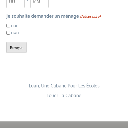
AAAA
Heures
Minutes
Je souhaite demander un ménage
(Nécessaire)
oui
non
Luan, Une Cabane Pour Les Écoles
Louer La Cabane