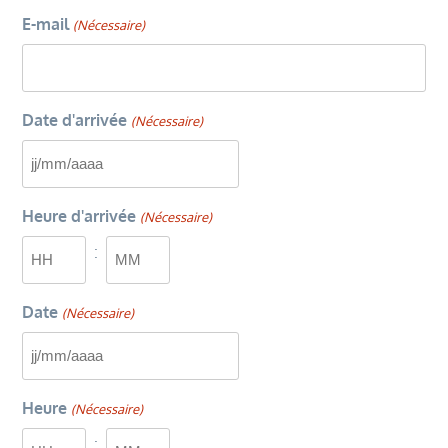
E-mail
(Nécessaire)
Date d'arrivée
(Nécessaire)
JJ
slash
Heure d'arrivée
(Nécessaire)
MM
slash
:
AAAA
Heures
Minutes
Date
(Nécessaire)
JJ
slash
Heure
(Nécessaire)
MM
slash
: